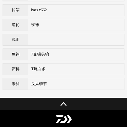
钓竿
bass x662
渔轮
蜘蛛
线组
鱼钩
7克铅头钩
饵料
T尾白条
来源
反风季节