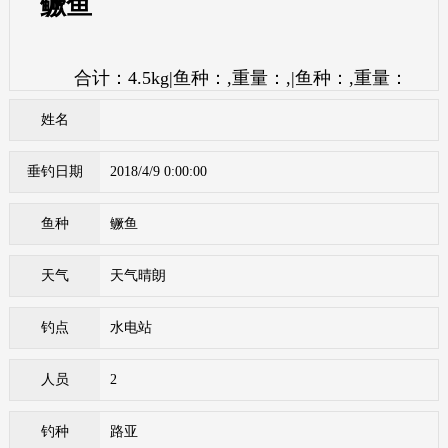
鳜鱼
合计：4.5kg|鱼种：,重量：,|鱼种：,重量：
姓名
垂钓日期
2018/4/9 0:00:00
鱼种
鳜鱼
天气
天气晴朗
钓点
水电站
人员
2
钓种
路亚