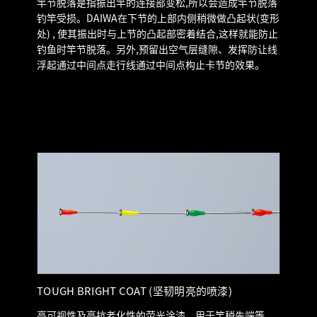
竿节脱落是指振出竿的连接部变松,所以会造成竿节脱落
钓竿受损。DAIWA在下节的上部内侧稍微做凸起状(变形
处) , 使其振出时与上节的凸起部密着结合,这样就能防止
钓鱼时竿节脱落。另外,预留出空气层缝隙、发挥防让线
浮起通过中间点走行线通过中间点构止卡节的效果。
TOUGH BRIGHT COAT (坚韧明亮的喷漆)
高可视性及高抗老化性的荧光涂漆。用于竿稍先端等