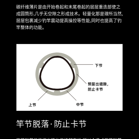
碳纤维薄片是由开始卷起和末尾卷起的层层重迭部使之
成圆筒形,几乎无空隙之形成技术。轻量化那是理所当然,
层层包裹减少钓竿震动提高操控等性能,同时也提高了钓
竿整体的功能。
竿节脱落·防止卡节