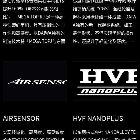
振动传递率比普通实心竿稍相比
感度和操作性能 一举跃升的 碳纤
提升160%（与本公司制品相
维握柄系统“CGS” 渔线轮座及
比)。「MEGA TOP RJ 是一种高
握柄采用碳纤维一体成型，DAIW
弹性碳纤竿稍，具有压倒性的操
A独有的新一代握柄系统。加工成
作性和高感度。以DAIWA独有的
最佳形状，不但实现优越的操作
制造技术将「MEGA TOPJ与东丽
性，还提升了轻量化及感度。一
株式会社TORAYCA T1100G碳布
手掌控前所未有的感动。
结合，实现树脂领域研发技术的
沉淀，大幅度提升感度与操作
性。素材强度的提高，使竿径更
为纤细，目视性能更强，更轻量
化。
AIRSENSOR
HVF NANOPLUS
实现轻量化，高强度，高灵敏度
以东丽株式会社 NANOALLOY TE