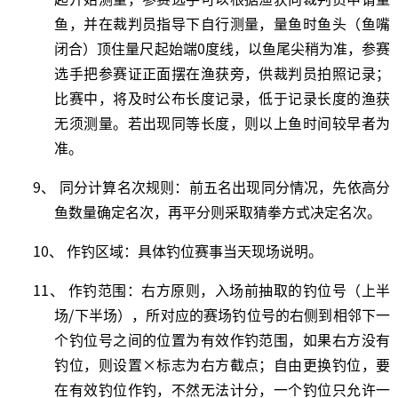
鱼，并在裁判员指导下自行测量，量鱼时鱼头（鱼嘴
闭合）
顶住量尺起始端
0度线，以鱼尾尖稍为准，参赛
选手把参赛证正面摆在渔获旁，供裁判员拍照记录；
比赛中，将及时公布长度记录，低于记录长度的渔获
无须测量。若出现同等长度，则以上鱼时间较早者为
准。
9、 同分计算名次规则：前五名出现同分情况，先依高分
鱼数量确定名次，再平分则采取猜拳方式决定名次。
10、 作钓区域：具体钓位赛事当天现场说明。
11、
作钓范围：右方原则，入场前抽取的钓位号（上半
场
/下半场），所对应的赛场钓位号的右侧到相邻下一
个钓位号之间的位置为有效作钓范围，如果右方没有
钓位，则设置×标志为右方截点；自由更换钓位，要
在有效钓位作钓，不然无法计分，一个钓位只允许一