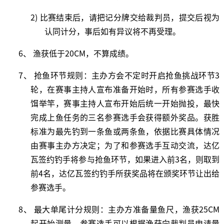
2) 比赛结束后，请把记分牌交给裁判员，提交后视为
认同计分，事后如有异议将不再受理。
6、
渔获低于
2
0CM，不算成绩。
7、 抢鱼环节规则：主办方会不定时开启抢鱼挑战
环节
3
轮，
在赛事主持人宣布准备开始时，所有参赛选手收
饵举竿，赛事主持人宣布开始后统一开始抛投，最快
完成上鱼任务的三名参赛选手会获得额外奖品。获胜
标准为最先钓到一条鱼或两条鱼，依据比赛具体情况
由赛事主办方决定；为了和参赛选手互动交流，达亿
瓦签约钓手将参与抢鱼环节，如果进入前3名，则取到
前
4名，达亿瓦签约钓手所获奖品将在颁奖环节让出给
参赛选手。
8、 最大单尾计分规则：主办方准备量鱼尺，渔获25CM
起开始测量，参赛选手可以根据渔获向裁判员申请量