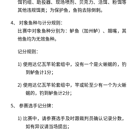
饵钓组、助投器、现场喷剂、贝克力、活饵、粉饵等
其他违规饵类；为保护鱼，鱼钩去除倒刺。
4、 对象鱼种与计分规则：
比赛中对象鱼种分别为：鲈鱼（加州鲈）、翘嘴，其
他鱼均为无效鱼种。
记分规则：
1) 使用达亿瓦竿轮套组中，没有一个是火蜥蜴的，钓
到鲈鱼计1分；
2) 使用达亿瓦竿轮套组中，竿或轮至少有一个为火蜥
蜴的，钓到鲈鱼计2分；
5、 参赛选手记分牌：
1) 比赛中，请参赛选手及时跟裁判员确认记录分数，
如有异议请当场提出；