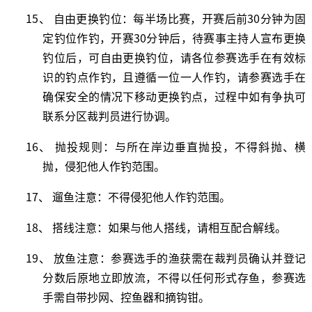
15、
自由更换钓位：每半场比赛，开赛后前
3
0分钟为固
定钓位作钓，开赛30分钟后，待赛事主持人宣布更换
钓位后，可自由更换钓位，请各位参赛选手在有效标
识的钓点作钓，且遵循一位一人作钓，请参赛选手在
确保安全的情况下移动更换钓点，过程中如有争执可
联系分区裁判员进行协调。
16、 抛投规则：与所在岸边垂直抛投，不得斜抛、横
抛，侵犯他人作钓范围。
17、 遛鱼注意：不得侵犯他人作钓范围。
18、 搭线注意：如果与他人搭线，请相互配合解线。
19、 放鱼注意：参赛选手的渔获需在裁判员确认并登记
分数后原地立即放流，不得以任何形式存鱼，参赛选
手需自带抄网、控鱼器和摘钩钳。