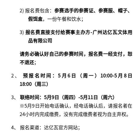
2) 报名费包含：
参赛选手的参赛证、参赛服、帽子、
假饵盒
，一份午餐和饮水；
3)
报名费直接支付给赛事主办方
-广州达亿瓦文体用
品有限公司
请务必确认好自己的参赛时间，报名费一经支付，恕
不退还
；
2、
预报名时间：
5
月
6
日（周一）
1
0
:
00
-
5
月
8
日
18:00（周
三
）
3、
联络时间：
5
月
9
日（周
四
）
-
5
月
11
日（周
六
）
※5月9日开始电话确认，经电话确认后，请报名者在
24小时内完成缴费，没有完成缴费者视为自主弃权。
4、 报名渠道：达亿瓦官方网站；